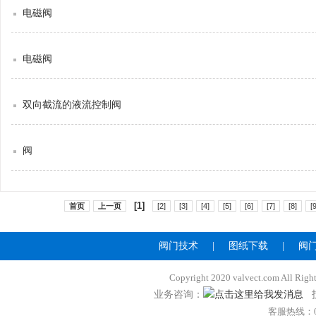
电磁阀
电磁阀
双向截流的液流控制阀
阀
[1]
首页
上一页
[2]
[3]
[4]
[5]
[6]
[7]
[8]
[9
阀门技术
|
图纸下载
|
阀
Copyright 2020 valvect.com A
业务咨询：
技
客服热线：057