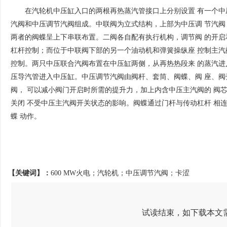
在汽轮机中压缸入口的两根再热蒸汽管接口上分别设置 有一个
汽阀和中压调节汽阀组成。中联阀为立式结构，上部为中压调 节汽
两者的阀蝶呈上下串联布置。二阀各自配有执行机构，调节阀 的开
杠杆控制；而位于中联阀下部的另一个油动机和弹簧操纵座 控制主汽
控制。两只中压联合汽阀布置在中压缸两侧，从再热热段来 的蒸汽进
压导汽管进入中压缸。中压调节汽阀由阀杆、套筒、阀蝶、阀 座、
阀， 可以减小阀门开启时所需的提升力，加上内含中压主汽阀的 阀
关闭 不受中压主汽阀开关状态的影响。阀蝶通过门杆与传动杠杆 相
蝶 动作。
【关键词】：
600 MW火电；汽轮机；中压调节汽阀；卡涩
试读结束，如下载本文