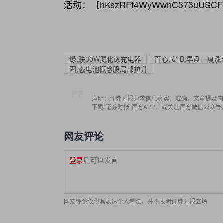
活动：【
hKszRFt4WyWwhC373uUSCF
绿;联30W氮化镓充电器
百心,安-B;早盘一度
固,态电池概念股局部拉升
声明：证券时报力求信息真实、准确，文章提及内
下载“证券时报”官方APP，或关注官方微信公众
网友评论
登录
后可以发言
网友评论仅供其表达个人看法，并不表明证券时报立场