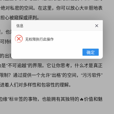
绝对私密的空间。在这里，你可以放心大🌸胆地表
用担心被窥探或评判。
信息
提，也是享受数字生活的基础。它让你明白，尊重个
无权限执行此操作
可持续的数字社区。
确定
”的出现，是在挑战社会固有的边界和观念。它鼓励
是“不可逾越”的界限。它让你思考，什么才是真正
限制？通过提供一个允许“出格”的空间，“污污软件”
进着人们对多样性和包容性的理解。
缘”标🌸签的事物，也能拥有其独特的🔥价值和魅