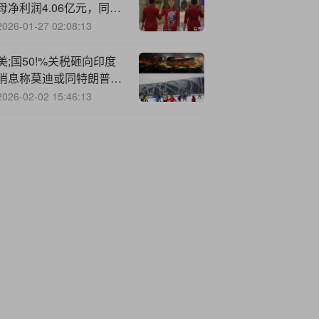
母净利润4.06亿元，同比
增长3.67%
2026-01-27 02:08:13
美;国50!%关税砸向印度
消息称莫迪或同特朗普会
晤
2026-02-02 15:46:13