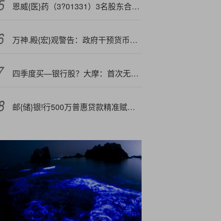
恩威{医}药（3?01331）3名股东合计质押990万股，占总股本9.63%
万神.殿{宏}观警告：政府干预货币政策贻害深远 特朗普施压美联储早有历史先例
四季度买—银行股？大摩：首次无大规模刺激的“自然周期性触底”，中国银行业进入新时代
邮{储}银!行500万普惠贷款精准赋能冠县轴承智造