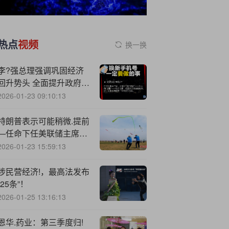
热点
视频
换一换
李?强总理强调巩固经济
回升势头 全面提升政府工
作效能
2026-01-23 09:10:13
特朗普表示可能稍微.提前
—任命下任美联储主席，
人选缩小到三四位
2026-01-23 15:59:13
涉民营经济!，最高法发布
“25条”！
2026-01-25 13:16:13
恩华.药业：第三季度归!