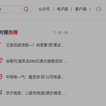
公众号
电子报
客户端
时报
热榜
换一换
又是信披违规—！如意集‘团’遭证监会立案，年报曾被出具保留意见
谷歌可,能失去260亿美元搜索合同 分析师称或助推其AI发展
中恒电—气：截至目‘前’公司电源产品未在机器人领域应用
京沪高铁：二级市场{股}票价格受.多种因素影响