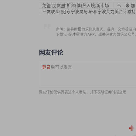
免签“朋友圈”扩容{催}热入境;游市场
玉—米.
三友联众{股}东宁波昊与.轩和宁波艾力美合计减持
声明：证券时报力求信息真实、准确，文章提及内
下载“证券时报”官方APP，或关注官方微信公众
网友评论
登录
后可以发言
网友评论仅供其表达个人看法，并不表明证券时报立场