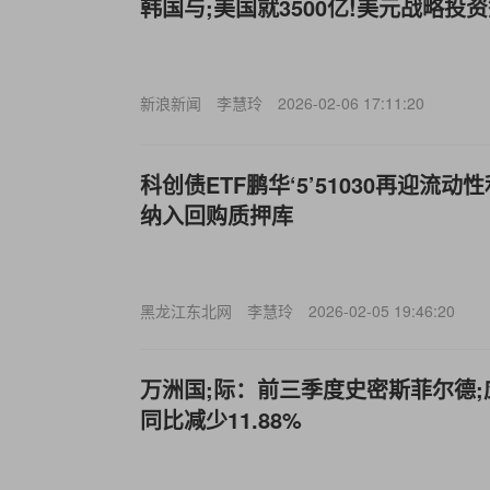
韩国与;美国就3500亿!美元战略投
新浪新闻
李慧玲
2026-02-06 17:11:20
科创债ETF鹏华‘5’51030再迎流动
纳入回购质押库
黑龙江东北网
李慧玲
2026-02-05 19:46:20
万洲国;际：前三季度史密斯菲尔德;
同比减少11.88%