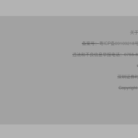
关
备案号：
粤ICP备09109218
违法和不良信息举报电话：0755-83
深圳证券
Copyright