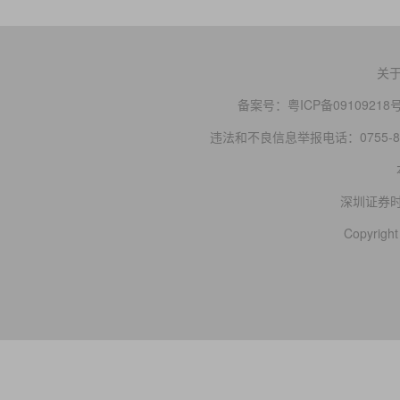
关
备案号：
粤ICP备09109218
违法和不良信息举报电话：0755-83
深圳证券
Copyright