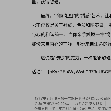
量，获得慰藉。
最终，“瑜伽姐姐”的“绣感”艺术
它不仅仅是关于针线、色彩和图案📘，
与心的和谐统一。当你亲手触摸一件“绣
那份来自内心的宁静，那份来自生命的
这便是“绣感”的魔力，一种能够触
活动：【
hKszRFt4WyWwhC373uUSCF
药‘捷’安<康>-B早盘一度飙升逾46%创新高 公
金;属锌‘概’念涨2.00%，主力资金净流入18股
莎普爱思上半—年净利润扭亏为盈 产品、渠道优