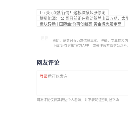
巨<头>点燃,行情！这板块掀起涨停潮
银星能源：‘公’司目前正在推动贺兰山四五期、
板块异动 | 国际金;价再创新高 黄金概念股走高
声明：证券时报力求信息真实、准确，文章提及内
下载“证券时报”官方APP，或关注官方微信公众
网友评论
登录
后可以发言
网友评论仅供其表达个人看法，并不表明证券时报立场