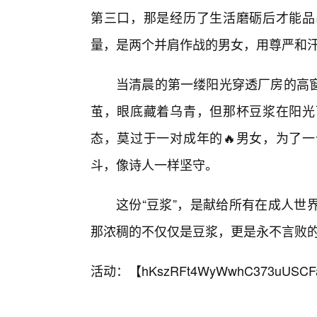
第三口，那是经历了生活磨砺后才能品
量，是两个并肩作战的男女，用尊严和
当清晨的第一缕阳光穿透厂房的高
茧，眼底藏着乌青，但那杯豆浆在阳光
态，莫过于一对成年的🔥男女，为了
斗，像诗人一样坚守。
这份“豆浆”，是献给所有在成人世
那浓稠的不仅仅是豆浆，更是永不言败
活动：【
hKszRFt4WyWwhC373uUSCF