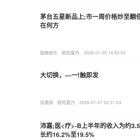
茅台五星新品上;市一周价格炒至翻倍
在何方
猫眼娱乐
欧阳夏丹
2026-01-25 14:50:53
大切换，—一!触即发
凤凰网
欧阳夏丹
2026-01-27 02:31:53
沛嘉;医<疗>-B上半年的收入为约3.5
长约16.2%至19.5%