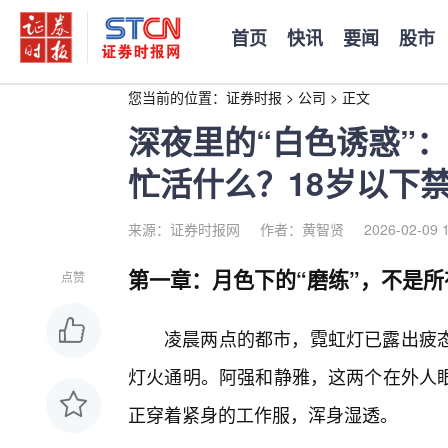
首页
快讯
要闻
股市
您当前的位置：
证券时报
>
公司
>
正文
深夜里的“白色诱惑”
忙活什么？18岁以下
来源：证券时报网
作者：黄智贤
2026-02-09 
第一章：月色下的“磨练”，不是
点赞
凌晨两点的都市，霓虹灯已露出疲
灯火通明。阿强和静雅，这两个在外人眼
正穿着紧身的工作服，浑身湿透。