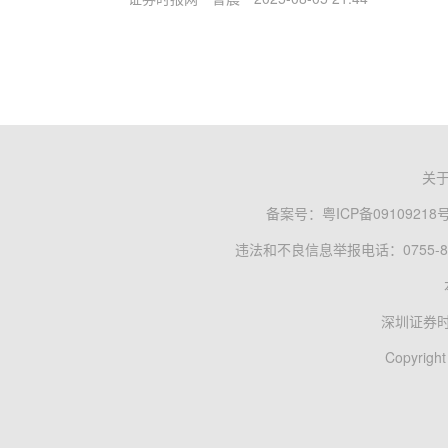
关
备案号：
粤ICP备09109218
违法和不良信息举报电话：0755-83
深圳证券
Copyright