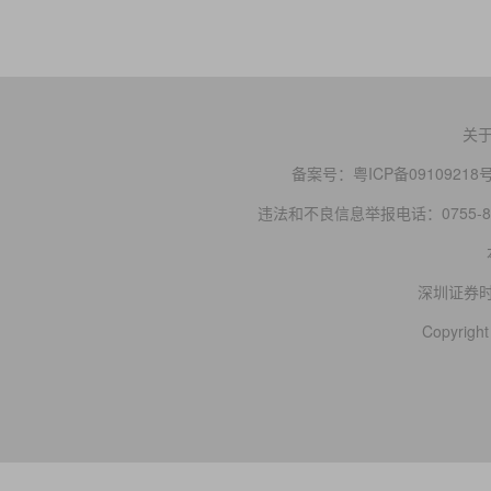
关
备案号：
粤ICP备09109218
违法和不良信息举报电话：0755-83
深圳证券
Copyright