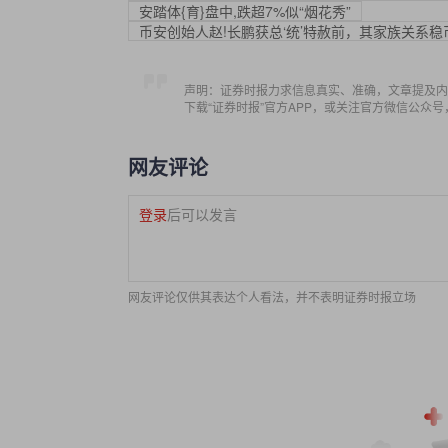
安踏体{育}盘中,跌超7%似“烟花秀”
币安创始人赵!长鹏获总‘统’特赦前，其家族关系
声明：证券时报力求信息真实、准确，文章提及内
下载“证券时报”官方APP，或关注官方微信公众
网友评论
登录
后可以发言
网友评论仅供其表达个人看法，并不表明证券时报立场