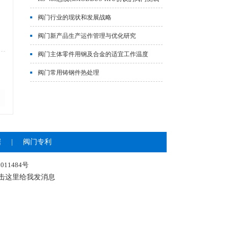
系统
阀门行业的现状和发展战略
阀门新产品生产运作管理与优化研究
阀门主体零件用钢及合金的适宜工作温度
阀门常用铸钢件热处理
据
|
阀门专利
011484号