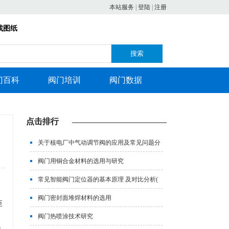
本站服务
|
登陆
|
注册
找图纸
搜索
门百科
阀门培训
阀门数据
点击排行
关于核电厂中气动调节阀的应用及常见问题分
析
阀门用铜合金材料的选用与研究
常见智能阀门定位器的基本原理 及对比分析(
上)
阀门密封面堆焊材料的选用
巨
阀门热喷涂技术研究