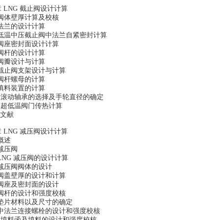
 LNG 截止阀设计计算
1 阀体壁厚计算及校核
 法兰的设计计算
3 低温中压截止阀中法兰自紧密封计算
 阀座密封面设计计算
 阀杆的设计计算
6 阀瓣设计与计算
7 截止阀支架设计与计算
 阀杆螺母的计算
 填料装置的计算
10 滚动轴承的选择及手轮直径的确定
1 超低温阀门传热计算
文献
 LNG 减压阀设计计算
 概述
 减压阀
 LNG 减压阀的设计计算
4 减压阀阀体的设计
5 阀盖壁厚的设计和计算
6 阀座及密封面的设计
7 阀杆的设计和强度校核
8 垫片材料以及尺寸的确定
9 中法兰连接螺栓的设计和强度校核
10 填料函及填料的设计和强度校核