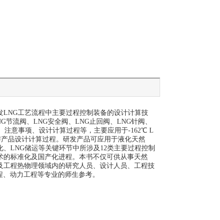
发LNG工艺流程中主要过程控制装备的设计计算技
NG节流阀、LNG安全阀、LNG止回阀、LNG针阀、
、注意事项、设计计算过程等，主要应用于-162℃ L
究与产品设计计算过程。研发产品可应用于液化天然
、LNG储运等关键环节中所涉及12类主要过程控制
术的标准化及国产化进程。本书不仅可供从事天然
及工程热物理领域内的研究人员、设计人员、工程技
程、动力工程等专业的师生参考。