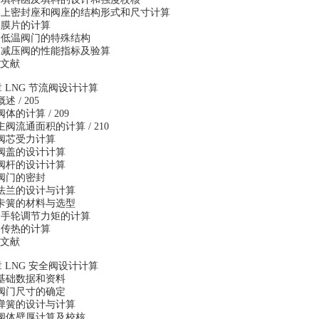
11 上密封座和阀座的结构形式和尺寸计算
2 膜片的计算
13 低温阀门的特殊结构
14 减压阀的性能指标及验算
文献
 LNG 节流阀设计计算
概述 / 205
阀体的计算 / 209
 主阀流通面积的计算 / 210
4 阀芯受力计算
5 阀盖的设计计算
6 阀杆的设计计算
 阀门的密封
8 法兰的设计与计算
9 卡簧的材料与选型
10 手轮调节力矩的计算
1 传热的计算
文献
 LNG 安全阀设计计算
1 基础数据和资料
2 阀门尺寸的确定
3 弹簧的设计与计算
4 阀体壁厚计算及校核