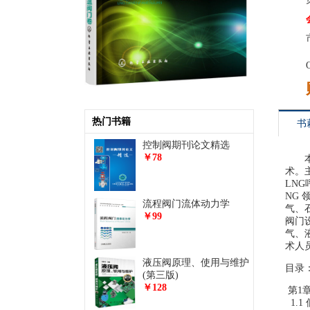
热门书籍
书
控制阀期刊论文精选
￥78
术。
LN
NG
流程阀门流体动力学
气、
￥99
阀门
气、
术人
液压阀原理、使用与维护
目录
(第三版)
￥128
第1章
1.