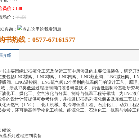
会员价：138
市场价：
￥158
QQ咨询：
购书热线：0577-67161577
藉介绍
本书主要围绕LNG液化工艺及储运工艺中所涉及的主要低温装备，研究开
主要包括LNG蝶阀、LNG球阀、LNG闸阀、LNG截止阀、LNG减压阀、L
G呼吸阀、LNG温控阀、LNG疏气阀12个类别的低温阀门的设计工艺、原理
 领域，涉及12类低温过程控制阀门装备研发技术，内含低温制冷基础研
石油化工、煤化工、空气液化与分离、制冷与低温工程等领域，为LNG液化
设备的设计计算提供可参考样例，并推进LNG系列液化装备及系统工艺技
液化天然气（LNG）、化工机械、制冷与低温工程、石油化工、动力工程
员参考，还可供高等学校化工机械、能源化工、石油化工、低温与制冷工
：
 绪论
1 低温系列过程控制装备