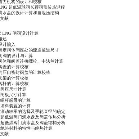
6 省力机构的设计和校核
7 LNG 超低温球阀长颈阀盖传热过程
8 滴水盘的设计计算和自泄压结构
文献
 LNG 闸阀设计计算
 概述
 设计输入
3 确定阀体阀座处的流通通道尺寸
4 闸阀的设计与计算
5 阀体和阀盖连接螺栓、中法兰计算
6 阀盖的计算校核
7 内压自密封阀盖的计算校核
8 支架的计算校核
9 阀杆的计算校核
0 阀座尺寸计算
1 闸板尺寸计算
2 螺杆螺母的计算
3 填料装置的计算
14 滚动轴承的选择及手轮直径的确定
15 超低温阀门滴水盘及阀盖传热分析
16 超低温阀门滴水盘及阀盖结构分析
17 绝热材料的特性与绝热计算
文献