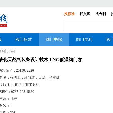
找标准
找文库
找专利
载
阀门标准
阀门书籍
阀门专利
阀
浏览阀门书籍
液化天然气装备设计技术 LNG低温阀门卷
书籍编号：
2013032226
作 者：张周卫，汪雅红，田源，张梓洲
出 版 社：化学工业出版社
ISBN ：9787122316660
开 本：16开
版 次：1
页 数：391