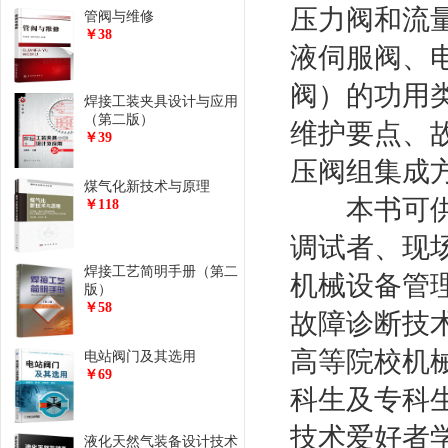
压力阀和流
管阀与维修
￥38
液伺服阀、
阀）的功用
焊接工装夹具设计与应用
（第二版）
维护要点、
￥39
压阀组集成
煤气化新技术与原理
本书可供各
￥118
调试者、现
焊接工艺简明手册（第二
机械设备管
版）
￥58
故障诊断技
高等院校机
电站阀门及其选用
￥69
科生及专科
技术爱好者
液化天然气装备设计技术