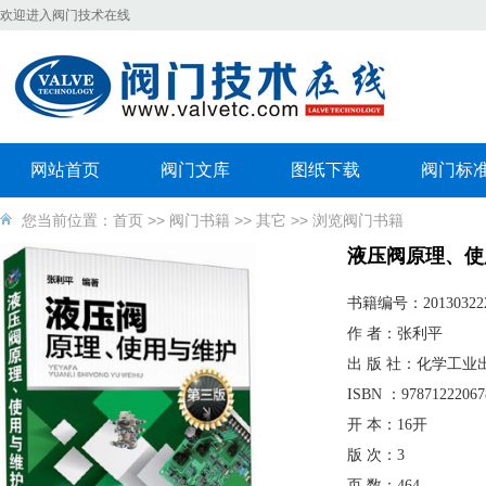
欢迎进入阀门技术在线
网站首页
阀门文库
图纸下载
阀门标
您当前位置：
首页
>>
阀门书籍
>>
其它
>> 浏览阀门书籍
液压阀原理、使
书籍编号：
20130322
作 者：张利平
出 版 社：化学工业
ISBN ：97871222067
开 本：16开
版 次：3
页 数：464