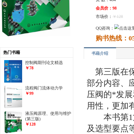
会员价：98
市场价：
￥128
QQ咨询：
购书热线：0577
热门书籍
书藉介绍
控制阀期刊论文精选
￥78
第三版在
部分内容、
流程阀门流体动力学
压阀的*发
￥99
用性，更加
液压阀原理、使用与维护
本书第1篇
(第三版)
￥128
及选型要点