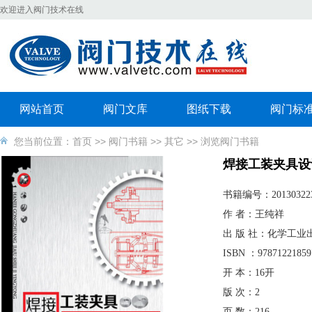
欢迎进入阀门技术在线
网站首页
阀门文库
图纸下载
阀门标
您当前位置：
首页
>>
阀门书籍
>>
其它
>> 浏览阀门书籍
焊接工装夹具设
书籍编号：
20130322
作 者：王纯祥
出 版 社：化学工业
ISBN ：97871221859
开 本：16开
版 次：2
页 数：216