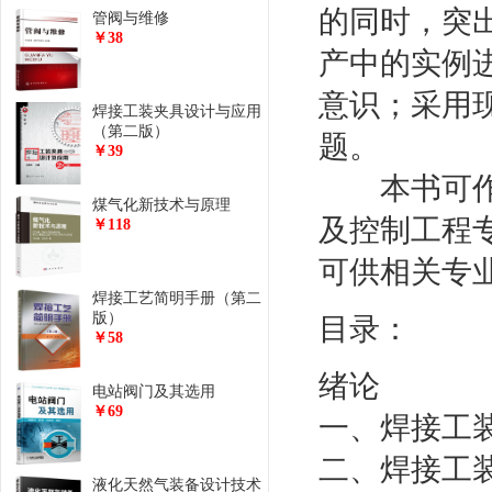
的同时，突
管阀与维修
￥38
产中的实例
意识；采用
焊接工装夹具设计与应用
（第二版）
题。
￥39
本书可作为
煤气化新技术与原理
及控制工程
￥118
可供相关专
焊接工艺简明手册（第二
版）
目录：
￥58
绪论
电站阀门及其选用
￥69
一、焊接工
二、焊接工
液化天然气装备设计技术