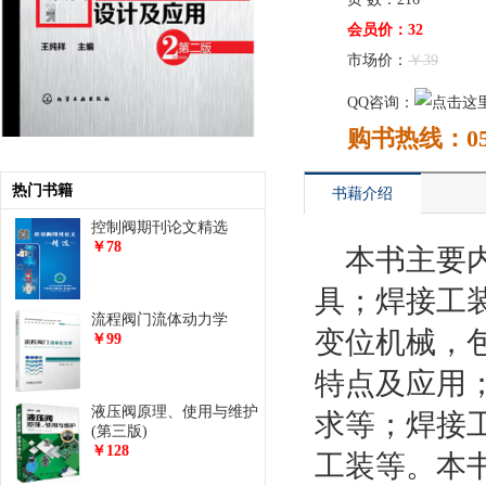
会员价：32
市场价：
￥39
QQ咨询：
购书热线：0577
热门书籍
书藉介绍
控制阀期刊论文精选
￥78
本书主要
具；焊接工
流程阀门流体动力学
变位机械，
￥99
特点及应用
液压阀原理、使用与维护
求等；焊接
(第三版)
￥128
工装等。本