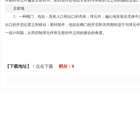
件朝向球元件偏置主密封件。密封组件还包括主密封件和密封壳之间的辅助流道(72)，
主权项
1、一种阀门，包括：具有入口和出口的壳体；球元件，偏心地安装在壳体中
出口的开启位置之间移动；密封组件，包括在阀门的开启和关闭期间适于与球元件
一设计间隔，从而控制球元件和主密封件之间的接合的角度。
【下载地址】：
点击下载
积分：0