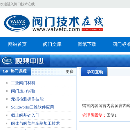
欢迎进入阀门技术在线
网站首页
阀门文库
图纸下载
阀门标
热门课程
更多
学习互动
工业阀门材料
阀门压力试验
无损检测操作技能
留言内容留言内容留言内
Solidworks三维软件应用
截止阀基础入门
管理员回复：
回复1
阀体与阀盖的车削加工技术