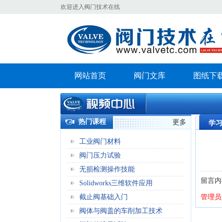
欢迎进入阀门技术在线
网站首页
阀门文库
图纸下
热门课程
更多
学
工业阀门材料
阀门压力试验
无损检测操作技能
留言内
Solidworks三维软件应用
截止阀基础入门
管理员
阀体与阀盖的车削加工技术