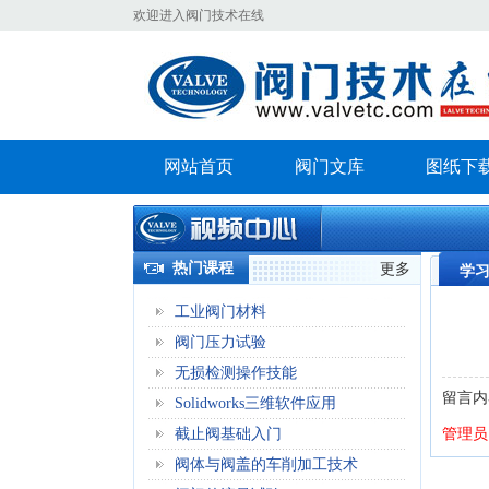
欢迎进入阀门技术在线
网站首页
阀门文库
图纸下
热门课程
更多
学
工业阀门材料
阀门压力试验
无损检测操作技能
留言内
Solidworks三维软件应用
截止阀基础入门
管理员
阀体与阀盖的车削加工技术